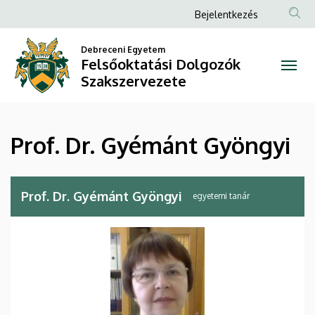
Prof.
Ugrás
Anonim
Bejelentkezés
a
Felhasználói
Dr.
tartalomra
Debreceni Egyetem
fiók
Felsőoktatási Dolgozók
Gyémánt
menüje
Szakszervezete
Gyöngyi
|
Prof. Dr. Gyémánt Gyöngyi
Felsőoktatási
Dolgozók
Prof. Dr. Gyémánt Gyöngyi
egyetemi tanár
Szakszervezete