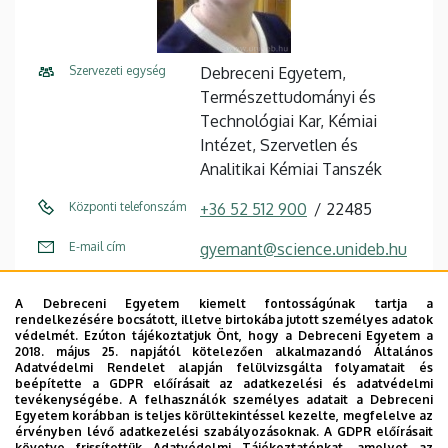
Szervezeti egység
Debreceni Egyetem,
Természettudományi és
Technológiai Kar, Kémiai
Intézet, Szervetlen és
Analitikai Kémiai Tanszék
Központi telefonszám
+36 52 512 900
22485
E-mail cím
gyemant@science.unideb.hu
Fax
+36 52 518 660 / 23660
A Debreceni Egyetem kiemelt fontosságúnak tartja a
rendelkezésére bocsátott, illetve birtokába jutott személyes adatok
Cím
4032 Debrecen, Egyetem tér
védelmét. Ezúton tájékoztatjuk Önt, hogy a Debreceni Egyetem a
1.
2018. május 25. napjától kötelezően alkalmazandó Általános
Adatvédelmi Rendelet alapján felülvizsgálta folyamatait és
beépítette a GDPR előírásait az adatkezelési és adatvédelmi
Épület
Kémia épület
tevékenységébe. A felhasználók személyes adatait a Debreceni
Egyetem korábban is teljes körültekintéssel kezelte, megfelelve az
Emelet, ajtó
5. emelet, D-518
érvényben lévő adatkezelési szabályozásoknak. A GDPR előírásait
követve frissítettük Adatvédelmi Tájékoztatónkat, amelyet az