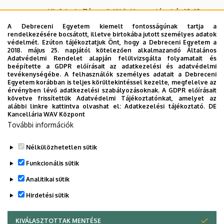
Kisfaludy Társasüdülő, Kosztolányi út 10-12.
A Debreceni Egyetem kiemelt fontosságúnak tartja a
rendelkezésére bocsátott, illetve birtokába jutott személyes adatok
védelmét. Ezúton tájékoztatjuk Önt, hogy a Debreceni Egyetem a
Elektronikus jelentkezés
2018. május 25. napjától kötelezően alkalmazandó Általános
Adatvédelmi Rendelet alapján felülvizsgálta folyamatait és
beépítette a GDPR előírásait az adatkezelési és adatvédelmi
Beutaló/Üdülési melléklet
tevékenységébe. A felhasználók személyes adatait a Debreceni
Egyetem korábban is teljes körültekintéssel kezelte, megfelelve az
érvényben lévő adatkezelési szabályozásoknak. A GDPR előírásait
Letölthető dokumentumok
követve frissítettük Adatvédelmi Tájékoztatónkat, amelyet az
alábbi linkre kattintva olvashat el:
Adatkezelési tájékoztató.
DE
Kancellária WAV Központ
Üdülési melléklet
További információk
Nélkülözhetetlen sütik
Legutóbbi frissítés:
2026. 03. 16. 11:51
Funkcionális sütik
Analitikai sütik
Hirdetési sütik
KIVÁLASZTOTTAK MENTÉSE
WITHDRAW CONSENT