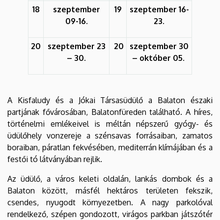
18
szeptember
19
szeptember 16-
09-16.
23.
20
szeptember 23
20
szeptember 30
– 30.
– október 05.
A Kisfaludy és a Jókai Társasüdülő a Balaton északi
partjának fővárosában, Balatonfüreden található. A híres,
történelmi emlékeivel is méltán népszerű gyógy- és
üdülőhely vonzereje a szénsavas forrásaiban, zamatos
boraiban, páratlan fekvésében, mediterrán klímájában és a
festői tó látványában rejlik.
Az üdülő, a város keleti oldalán, lankás dombok és a
Balaton között, másfél hektáros területen fekszik,
csendes, nyugodt környezetben. A nagy parkolóval
rendelkező, szépen gondozott, virágos parkban játszótér