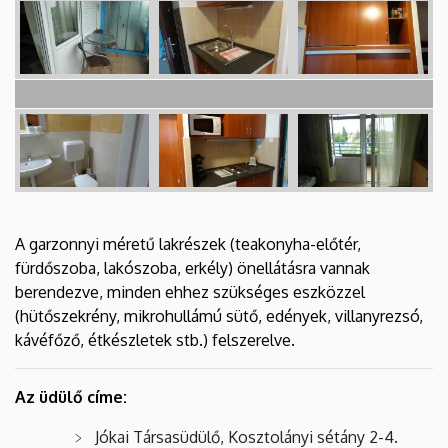
A garzonnyi méretű lakrészek (teakonyha-előtér,
fürdőszoba, lakószoba, erkély) önellátásra vannak
berendezve, minden ehhez szükséges eszközzel
(hütőszekrény, mikrohullámú sütő, edények, villanyrezsó,
kávéfőző, étkészletek stb.) felszerelve.
Az üdülő címe:
Jókai Társasüdülő, Kosztolányi sétány 2-4.