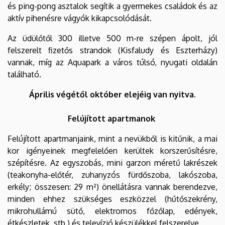
és ping-pong asztalok segítik a gyermekes családok és az
aktív pihenésre vágyók kikapcsolódását.
Az üdülőtől 300 illetve 500 m-re szépen ápolt, jól
felszerelt fizetős strandok (Kisfaludy és Eszterházy)
vannak, míg az Aquapark a város túlsó, nyugati oldalán
található.
Április végétől október elejéig van nyitva.
Felújított apartmanok
Felújított apartmanjaink, mint a nevükből is kitűnik, a mai
kor igényeinek megfelelően kerültek korszerűsítésre,
szépítésre. Az egyszobás, mini garzon méretű lakrészek
(teakonyha-előtér, zuhanyzós fürdőszoba, lakószoba,
erkély; összesen: 29 m²) önellátásra vannak berendezve,
minden ehhez szükséges eszközzel (hűtőszekrény,
mikrohullámú sütő, elektromos főzőlap, edények,
étkészletek, stb.) és televízió készülékkel felszerelve.