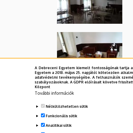
A Debreceni Egyetem kiemelt fontosságúnak tartja a
Egyetem a 2018. május 25. napjától kötelezően alkalm
adatvédelmi tevékenységébe. A felhasználók személ
Elektronikus jelentkezés
szabályozásoknak. A GDPR előírásait követve frissítet
Központ
További információk
Beutaló/Üdülési melléklet
Nélkülözhetetlen sütik
Letölthető dokumentumok
Funkcionális sütik
Üdülési melléklet
Analitikai sütik