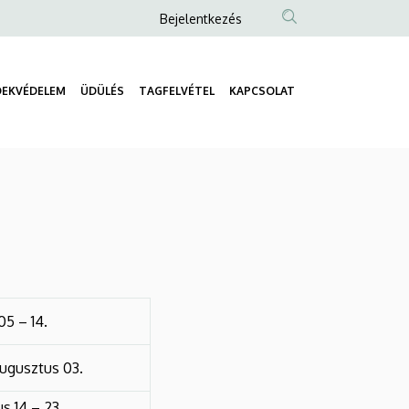
Anonim
Bejelentkezés
Felhasználói
fiók
DEKVÉDELEM
ÜDÜLÉS
TAGFELVÉTEL
KAPCSOLAT
menüje
Fő
navigáció
 05 – 14.
 augusztus 03.
s 14 – 23.