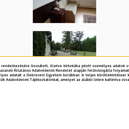
 rendelkezésére bocsátott, illetve birtokába jutott személyes adatok v
azandó Általános Adatvédelmi Rendelet alapján felülvizsgálta folyamata
yes adatait a Debreceni Egyetem korábban is teljes körültekintéssel 
tük Adatvédelmi Tájékoztatónkat, amelyet az alábbi linkre kattintva olv