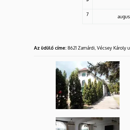
7
augus
Az üdülő címe:
8621 Zamárdi, Vécsey Károly u