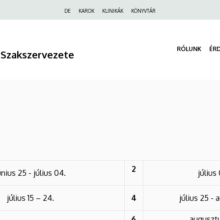
Felső
DE
KAROK
KLINIKÁK
KÖNYVTÁR
navigáció
RÓLUNK
ÉR
 Szakszervezete
2
únius 25 - július 04.
július
július 15 – 24.
4
július 25 -
6
augusztu