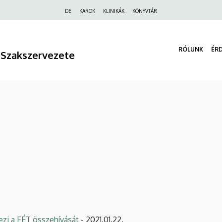
Felső
DE
KAROK
KLINIKÁK
KÖNYVTÁR
navigáció
RÓLUNK
ÉR
 Szakszervezete
i a FÉT összehívását
- 2021.01.22.