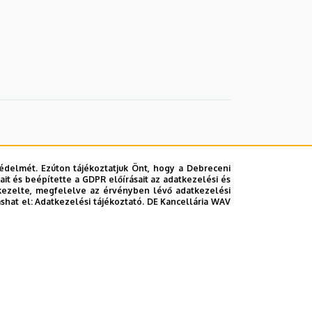
édelmét. Ezúton tájékoztatjuk Önt, hogy a Debreceni
it és beépítette a GDPR előírásait az adatkezelési és
kezelte, megfelelve az érvényben lévő adatkezelési
ashat el:
Adatkezelési tájékoztató.
DE Kancellária WAV