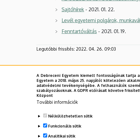
Sajtóhírek
- 2021. 01. 22.
Levél egyetemi polgárok, munkaváll
Fenntartóváltás
- 2021. 01. 19.
Legutóbbi frissítés:
2022. 04. 26. 09:03
A Debreceni Egyetem kiemelt fontosságúnak tartja a
Egyetem a 2018. május 25. napjától kötelezően alkalm
adatvédelmi tevékenységébe. A felhasználók személ
szabályozásoknak. A GDPR előírásait követve frissítet
Központ
További információk
Nélkülözhetetlen sütik
Funkcionális sütik
Analitikai sütik