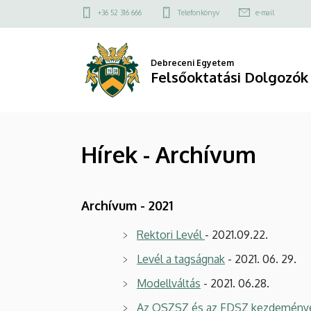
Hírek
Ugrás
Felső
+36 52 316 666
Telefonkönyv
e-mail
a
kapcsolat
-
tartalomra
menü
Archívum
Debreceni Egyetem
Felsőoktatási Dolgozók
|
Felsőoktatási
Hírek - Archívum
Dolgozók
Szakszervezete
Archívum - 2021
Rektori Levél
- 2021.09.22.
Levél a tagságnak
- 2021. 06. 29.
Modellváltás
- 2021. 06.28.
Az OSZSZ és az FDSZ kezdeményez