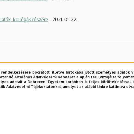
alók, kollégák részére
- 2021. 01. 22.
 rendelkezésére bocsátott, illetve birtokába jutott személyes adatok v
azandó Általános Adatvédelmi Rendelet alapján felülvizsgálta folyamata
yes adatait a Debreceni Egyetem korábban is teljes körültekintéssel 
tük Adatvédelmi Tájékoztatónkat, amelyet az alábbi linkre kattintva olv