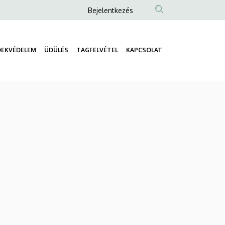
Anonim
Bejelentkezés
Felhasználói
fiók
DEKVÉDELEM
ÜDÜLÉS
TAGFELVÉTEL
KAPCSOLAT
menüje
Fő
navigáció