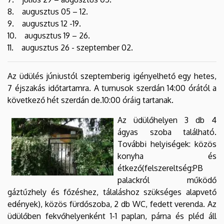
8. augusztus 05 – 12.
9. augusztus 12 -19.
10. augusztus 19 – 26.
11. augusztus 26 - szeptember 02.
Az üdülés júniustól szeptemberig igényelhető egy hetes,
7 éjszakás időtartamra. A turnusok szerdán 14:00 órától a
következő hét szerdán de.10:00 óráig tartanak.
Az üdülőhelyen 3 db 4
ágyas szoba található.
További helyiségek: közös
konyha és
étkező(felszereltség:PB
palackról működő
gáztűzhely és főzéshez, tálaláshoz szükséges alapvető
edények), közös fürdőszoba, 2 db WC, fedett verenda. Az
üdülőben fekvőhelyenként 1-1 paplan, párna és pléd áll