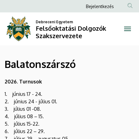
Balatonszárszó
Ugrás
Anonim
Bejelentkezés
a
Felhasználói
|
tartalomra
Debreceni Egyetem
fiók
Felsőoktatási Dolgozók
Felsőoktatási
menüje
Szakszervezete
Dolgozók
Szakszervezete
Balatonszárszó
2026. Turnusok
1. június 17 - 24.
2. június 24 - július 01.
3. július 01 -08.
4. július 08 – 15.
5. július 15-22.
6. július 22 – 29.
7. július 29 – augusztus 05.