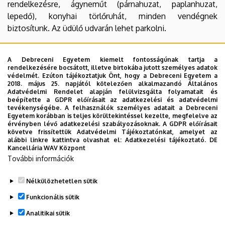
rendelkezésre, ágyneműt (párnahuzat, paplanhuzat,
lepedő), konyhai törlőruhát, minden vendégnek
biztosítunk.
Az üdülő udvarán lehet parkolni.
Az üdülő címe:
8624 Balatonszárszó, Petőfi Sándor utca
1.
A Debreceni Egyetem kiemelt fontosságúnak tartja a
rendelkezésére bocsátott, illetve birtokába jutott személyes adatok
védelmét. Ezúton tájékoztatjuk Önt, hogy a Debreceni Egyetem a
2018. május 25. napjától kötelezően alkalmazandó Általános
Elektronikus jelentkezés
Adatvédelmi Rendelet alapján felülvizsgálta folyamatait és
beépítette a GDPR előírásait az adatkezelési és adatvédelmi
tevékenységébe. A felhasználók személyes adatait a Debreceni
Beutaló/Üdülési melléklet
Egyetem korábban is teljes körültekintéssel kezelte, megfelelve az
érvényben lévő adatkezelési szabályozásoknak. A GDPR előírásait
követve frissítettük Adatvédelmi Tájékoztatónkat, amelyet az
Letölthető dokumentumok
alábbi linkre kattintva olvashat el:
Adatkezelési tájékoztató.
DE
Kancellária WAV Központ
További információk
Üdülési melléklet
Nélkülözhetetlen sütik
Legutóbbi frissítés:
2026. 03. 16. 11:51
Funkcionális sütik
Analitikai sütik