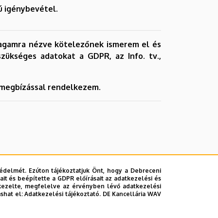
ú igénybevétel.
agamra nézve kötelezőnek ismerem el és
ükséges adatokat a GDPR, az Info. tv.,
 megbízással rendelkezem.
édelmét. Ezúton tájékoztatjuk Önt, hogy a Debreceni
it és beépítette a GDPR előírásait az adatkezelési és
kezelte, megfelelve az érvényben lévő adatkezelési
ashat el:
Adatkezelési tájékoztató.
DE Kancellária WAV