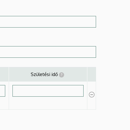
Születési idő
?
Műveletek
Születési idő
?