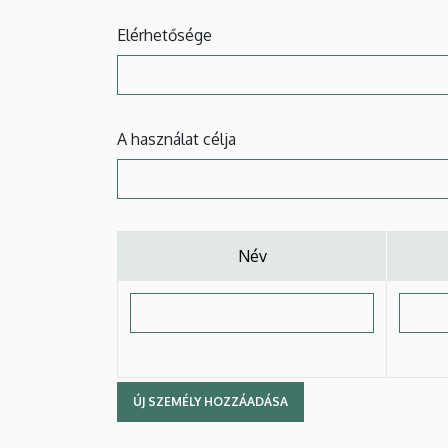
Elérhetősége
A használat célja
Név
Név
Jogvis