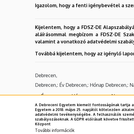
Igazolom, hogy a fenti igénybevétel a sz
Kijelentem, hogy a FDSZ-DE Alapszabál
aláírásommal megbízom a FDSZ-DE Szaks
valamint a vonatkozó adatvédelmi szabál
Továbbá kijelentem, hogy az igénylő lap
Debrecen,
Debrecen,: Év
Debrecen,: Hónap
Debrecen,: N
A Debreceni Egyetem kiemelt fontosságúnak tartja a
Egyetem a 2018. május 25. napjától kötelezően alkalm
adatvédelmi tevékenységébe. A felhasználók személ
szabályozásoknak. A GDPR előírásait követve frissítet
Beutaló melléklet
Központ
További információk