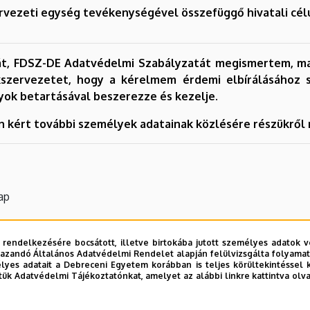
ervezeti egység tevékenységével összefüggő hivatali cél
yát, FDSZ-DE Adatvédelmi Szabályzatát megismertem, m
zervezetet, hogy a kérelmem érdemi elbírálásához sz
yok betartásával beszerezze és kezelje.
on kért további személyek adatainak közlésére részükről
ap
 rendelkezésére bocsátott, illetve birtokába jutott személyes adatok v
azandó Általános Adatvédelmi Rendelet alapján felülvizsgálta folyamata
yes adatait a Debreceni Egyetem korábban is teljes körültekintéssel 
tük Adatvédelmi Tájékoztatónkat, amelyet az alábbi linkre kattintva olv