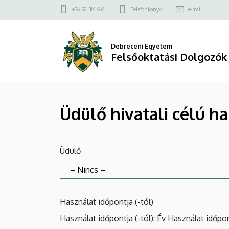
Üdülő
Ugrás
Felső
+36 52 316 666
Telefonkönyv
e-mail
a
kapcsolat
hivatali
tartalomra
menü
célú
Debreceni Egyetem
Felsőoktatási Dolgozók
használatának
igénylő
Üdülő hivatali célú h
lapja/Beutaló
melléklet
Üdülő
|
Felsőoktatási
Dolgozók
Használat időpontja (-tól)
Szakszervezete
Használat időpontja (-tól): Év
Használat időpon