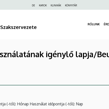
Felső
DE
KAROK
KLINIKÁK
KÖNYVTÁR
navigáció
RÓLUNK
ÉR
 Szakszervezete
asználatának igénylő lapja/Be
tja (-tól): Hónap
Használat időpontja (-tól): Nap