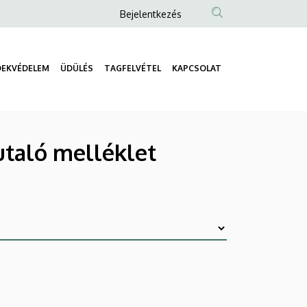
Anonim
Bejelentkezés
Felhasználói
fiók
DEKVÉDELEM
ÜDÜLÉS
TAGFELVÉTEL
KAPCSOLAT
menüje
Fő
navigáció
utaló melléklet