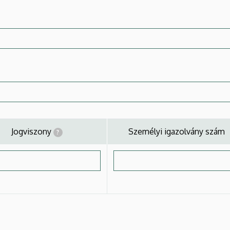
Jogviszony
Személyi igazolvány szám
?
zony
Személyi igazolvány szám
?