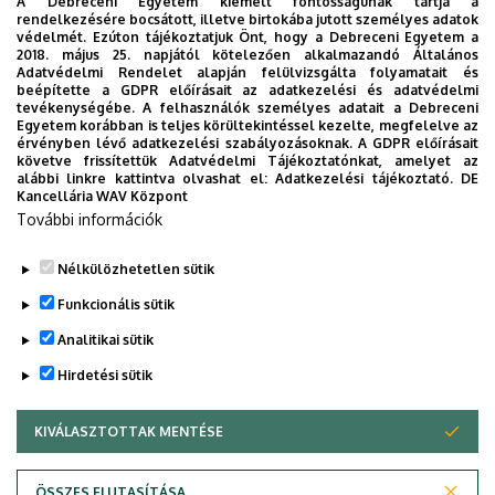
A Debreceni Egyetem kiemelt fontosságúnak tartja a
rendelkezésére bocsátott, illetve birtokába jutott személyes adatok
védelmét. Ezúton tájékoztatjuk Önt, hogy a Debreceni Egyetem a
2018. május 25. napjától kötelezően alkalmazandó Általános
Adatvédelmi Rendelet alapján felülvizsgálta folyamatait és
beépítette a GDPR előírásait az adatkezelési és adatvédelmi
Kérőlap fizetési előleghez
tevékenységébe. A felhasználók személyes adatait a Debreceni
Egyetem korábban is teljes körültekintéssel kezelte, megfelelve az
érvényben lévő adatkezelési szabályozásoknak. A GDPR előírásait
FÁJL VÁLASZTÁS
követve frissítettük Adatvédelmi Tájékoztatónkat, amelyet az
alábbi linkre kattintva olvashat el:
Adatkezelési tájékoztató.
DE
Csak egy fájl.
Kancellária WAV Központ
10 MB korlát.
További információk
Engedélyezett típusok: , pdf, doc, docx.
Nélkülözhetetlen sütik
Funkcionális sütik
Analitikai sütik
Hirdetési sütik
KIVÁLASZTOTTAK MENTÉSE
WITHDRAW CONSENT
Adatvédelem
Adatvédelem
ÖSSZES ELUTASÍTÁSA