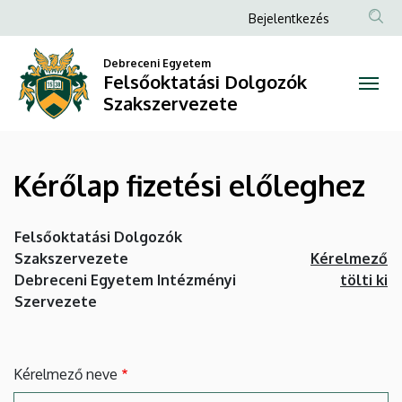
Kérőlap
Ugrás
Anonim
Bejelentkezés
a
Felhasználói
fizetési
tartalomra
Debreceni Egyetem
fiók
Felsőoktatási Dolgozók
előleghez
menüje
Szakszervezete
|
Felsőoktatási
Kérőlap fizetési előleghez
Dolgozók
Szakszervezete
Felsőoktatási Dolgozók
Szakszervezete
Kérelmező
Debreceni Egyetem Intézményi
tölti ki
Szervezete
Kérelmező neve